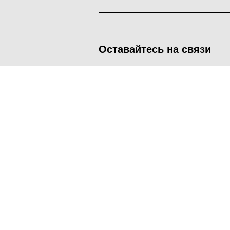
Оставайтесь на связи
<
Во время посещения сайта Администрация Наро-Фоминског
метрических программ.
Подробнее
.
Принять
Manage consent