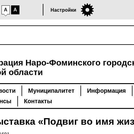
A
A
Настройки
ация Наро-Фоминского городск
й области
вости
Муниципалитет
Информация
нсы
Контакты
ставка «Подвиг во имя жи