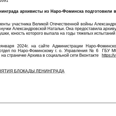
1691
енинграда архивисты из Наро-Фоминска подготовили 
менты участника Великой Отечественной войны Александр
внучки Александровской Натальи. Она предоставила архив
ушки, юность которого выпала на годы тяжелых испытаний
января 2024г. на сайте Администрации Наро-Фоминског
тдел по Наро-Фоминскому г. о. Управления № 6 ГБУ М
 на страничке Архива в социальной сети Вконтакте
https:/
СНЯТИЯ БЛОКАДЫ ЛЕНИНГРАДА