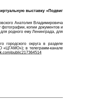
виртуальную выставку «Подвиг
овского Анатолия Владимировича
у фотографии, копии документов и
 для родного ему Ленинграда, для
о городского округа в разделе
О «ЦГАМО»); в телеграмм-канале
/vk.com/public217364514