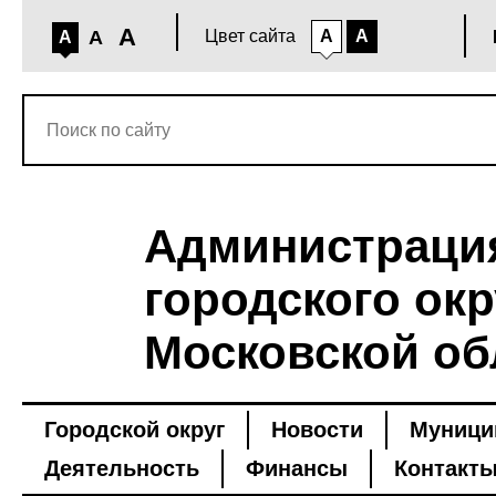
A
A
Цвет сайта
A
A
A
Администраци
городского окр
Московской об
Городской округ
Новости
Муници
Деятельность
Финансы
Контакт