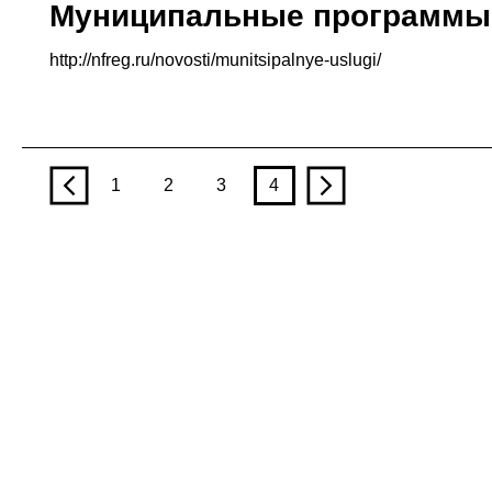
Муниципальные программы
http://nfreg.ru/novosti/munitsipalnye-uslugi/
p
1
2
3
4
n