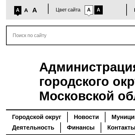
A
A
Цвет сайта
A
A
A
Администраци
городского окр
Московской об
Городской округ
Новости
Муници
Деятельность
Финансы
Контакт