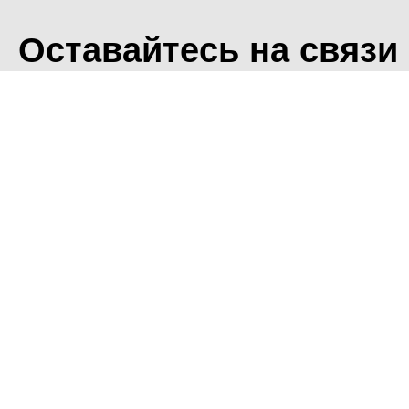
Оставайтесь на связи
<
Во время посещения сайт
Фоминского городского ок
что мы обрабатываем ваш
использованием метричес