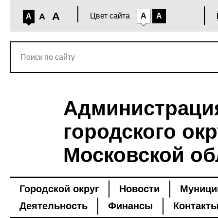
A
A
Цвет сайта
A
A
A
Администраци
городского окр
Московской об
Городской округ
Новости
Муници
Деятельность
Финансы
Контакт