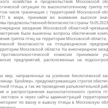
ского хозяйства и продовольствия Московской об
тической ситуации по высокопатогенному гриппу п
 том числе граничащих с территорией Московской обл
ГП в мире, принимая во внимание высокое знач
мы продовольственной безопасности страны 16.05.2023
чередное заседание Московской областной чрезвыч
смотрение были вынесены вопросы обеспечения комп
ения гриппа птиц на территории Московской области, 
ческой безопасности на птицеводческих предприя
рритории Московской области. На внеочередном засе
противоэпизоотической комиссии принимали уча
еских предприятий, расположенных на подконтро
ых мер, направленных на усиление биологической з
линар- Бройлер», предусматривающих строгое обеспе
ной птицы, а так же проведения разъяснительной раб
я и распространения высокопатогенного гриппа пт
 листовок и через сайты администраций территориа
ниторинг по ввозу и вывозу птицы в Московскую обл
региона.