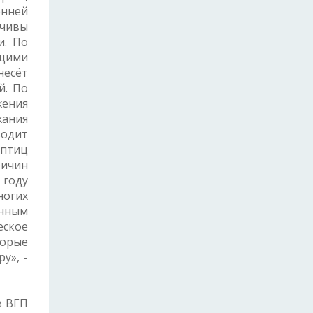
енней
мчивы
и. По
ющими
несёт
й. По
жения
жания
водит
 птиц
ричин
 году
ногих
енным
еское
торые
у», -
в ВГП