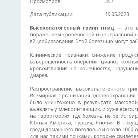
Просмотров:
357
Дата публикации:
19.05.2023
Высокопатогенный
грипп птиц
— это вы
поражением кровеносной и центральной не
яйцеобразования. Этой болезнью могут заб
Клинические признаки: снижение продукт
взъерошенность оперения, цианоз кожных
кровоизлияния на конечностях, нарушен
диарея.
Распространение высокопатогенного гр
Всемирная организация здравоохранения ж
было уничтожено в результате массовой
выявлять у млекопитающих, и хуже всего, 
на территориях, где болезнь не регистри
Южная Америка, Турция, Япония. В текущ
среди домашнего поголовья и около 1000 о
для нас такими точками, которые свидете