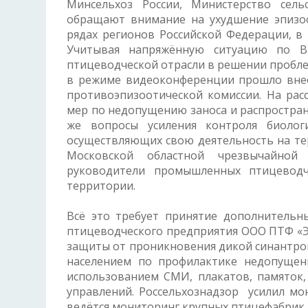
Минсельхоз России, Министерство сель
обращают внимание на ухудшение эпизоо
рядах регионов Российской Федерации, в
Учитывая напряжённую ситуацию по В
птицеводческой отрасли в решении пробле
в режиме видеоконференции прошло внео
противоэпизоотической комиссии. На рас
мер по недопущению заноса и распростран
же вопросы усиления контроля биологи
осуществляющих свою деятельность на те
Московской областной чрезвычайной 
руководители промышленных птицеводч
территории.
Всё это требует принятие дополнительн
птицеводческого предприятия ООО ПТФ «Э
защиты от проникновения дикой синантроп
населением по профилактике недопущени
использованием СМИ, плакатов, памяток,
управлений. Россельхознадзор усилил мо
ведётся мониторинг крупных птицефабрик 