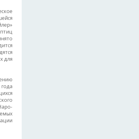
еское
шейся
йлер»
 птиц
инято
дится
дятся
х для
чению
 года
щихся
ского
Наро-
яемых
дации