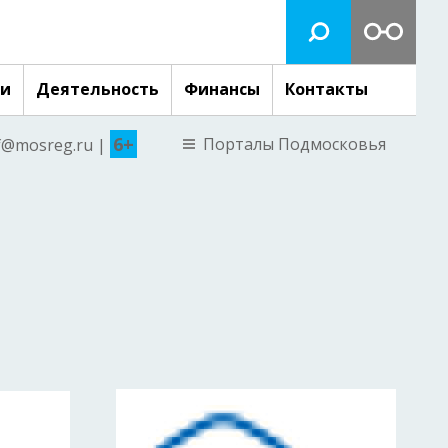
ги
Деятельность
Финансы
Контакты
6+
Порталы Подмосковья
nf@mosreg.ru |