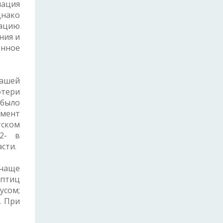
нация
днако
нацию
ния и
енное
нашей
отери
 было
омент
тском
 2- в
сти.
чаще
 птиц
усом;
. При