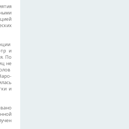
иятия
ьными
ацией
ских
анции
отр и
я. По
иц не
голов
Наро-
илась
тки и
овано
енной
лучен