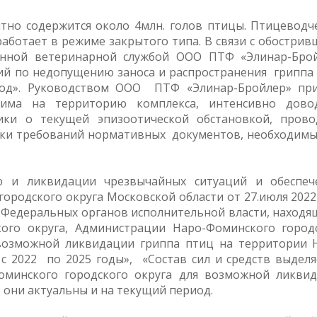
но содержится около 4млн. голов птицы. Птицеводч
ботает в режиме закрытого типа. В связи с обострив
енной ветеринарной службой ООО ПТФ «Элинар-Бро
ий по недопущению заноса и распространения гриппа
год». Руководством ООО ПТФ «Элинар-Бройлер» пр
има на территорию комплекса, интенсивно дово
ки о текущей эпизоотической обстановкой, прово
ки требований нормативных документов, необходимы
 и ликвидации чрезвычайных ситуаций и обеспе
ородского округа Московской области от 27.июля 2022
 Федеральных органов исполнительной власти, находя
ого округа, Администрации Наро-Фоминского город
 возможной ликвидации гриппа птиц на территории 
 с 2022 по 2025 годы», «Состав сил и средств выдел
оминского городского округа для возможной ликви
» они актуальны и на текущий период.