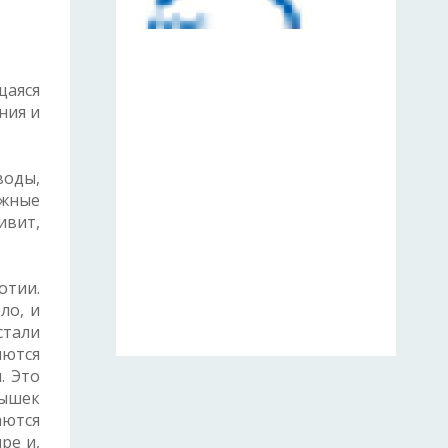
щаяся
ния и
воды,
ожные
ивит,
отии.
ло, и
стали
яются
. Это
пышек
аются
ре и,