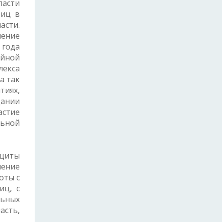
ласти
тиц в
асти.
ение
 года
айной
лекса
а так
тиях,
дании
стие
льной
ащиты
чение
оты с
иц, с
льных
асть,