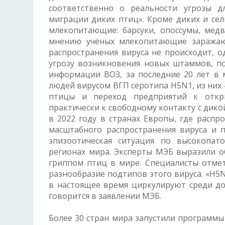
соответственно о реальности угрозы д
миграции диких птиц». Кроме диких и се
млекопитающие: барсуки, опоссумы, медв
мнению учёных млекопитающие заражаю
распространения вируса не происходит, 
угрозу возникновения новых штаммов, п
информации ВОЗ, за последние 20 лет в 
людей вирусом ВГП серотипа H5N1, из них 
птицы и переход предприятий к откры
практически к свободному контакту с дик
в 2022 году в странах Европы, где распр
масштабного распространения вируса и п
эпизоотическая ситуация по высокопат
регионах мира. Эксперты МЭБ выразили о
гриппом птиц в мире. Специалисты отмет
разнообразие подтипов этого вируса. «H5
в настоящее время циркулируют среди до
говорится в заявлении МЭБ.
Более 30 стран мира запустили программ