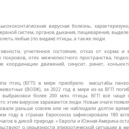
сококонтагиозная вирусная болезнь, характеризую
рвной систем, органов дыхания, пищеварения, выделе
олеть любые (по видам) птицы, а также люди.
ивности, угнетённое состояние, отказ от корма и 
 покровов, отёк межчелюстного пространства, подк
ие координации движений, синусит, ринит, конъюкт
иппа птиц (ВГП) в мире приобрело масштабы панзо
ивотных (ВОЗЖ), за 2022 год в мире из-за ВГП погиб
 выбраковки более 200 млн. птицы. ВГП всё чаще 
что этим вирусом заражаются люди. Новые очаги появл
ровали раньше совсем или не наблюдали долгое время
ем году в странах Евросоюза зафиксировали 180 вс
чагов в дикой природе. « Европа и Южная Америка ост
льствуют о серьёзности эпизоотической ситуации в ми