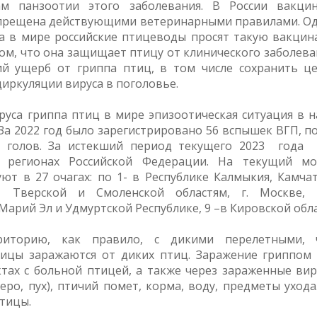
м панзоотии этого заболевания. В России вакци
прещена действующими ветеринарными правилами. О
са в мире российские птицеводы просят такую вакци
м, что она защищает птицу от клинического заболева
й ущерб от гриппа птиц, в том числе сохранить ц
иркуляции вируса в поголовье.
руса гриппа птиц в мире эпизоотическая ситуация в 
За 2022 год было зарегистрировано 56 вспышек ВГП, п
а голов. За истекший период текущего 2023 года
 регионах Российской Федерации. На текущий м
ют в 27 очагах: по 1- в Республике Калмыкия, Камча
ой, Тверской и Смоленской областям, г. Москве,
Марий Эл и Удмуртской Республике, 9 –в Кировской обла
риторию, как правило, с дикими перелетными, 
цы заражаются от диких птиц. Заражение гриппом
ах с больной птицей, а также через зараженные вир
ро, пух), птичий помет, корма, воду, предметы ухода
птицы.