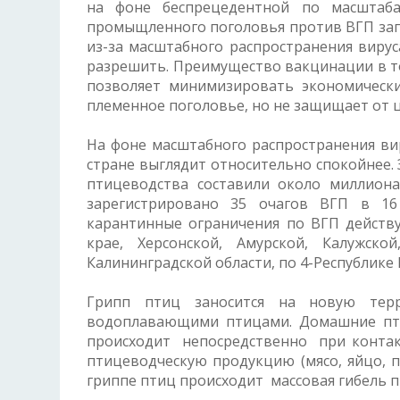
на фоне беспрецедентной по масштаба
промыщленного поголовья против ВГП за
из-за масштабного распространения виру
разрешить. Преимущество вакцинации в то
позволяет минимизировать экономически
племенное поголовье, но не защищает от ц
На фоне масштабного распространения ви
стране выглядит относительно спокойнее. 
птицеводства составили около миллион
зарегистрировано 35 очагов ВГП в 16
карантинные ограничения по ВГП действу
крае, Херсонской, Амурской, Калужск
Калининградской области, по 4-Республике 
Грипп птиц заносится на новую тер
водоплавающими птицами. Домашние пти
происходит непосредственно при контакт
птицеводческую продукцию (мясо, яйцо, пе
гриппе птиц происходит массовая гибель 