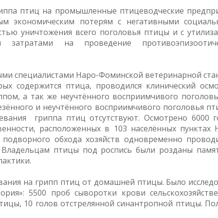
риппа птиц на промышленные птицеводческие предпр
ным экономическим потерям с негативными социал
стью уничтожения всего поголовья птицы и с утилиз
и затратами на проведение противоэпизоотиче
ными специалистами Наро-Фоминской ветеринарной ст
рых содержится птица, проводился клинический осм
пом, а так же неучтённого восприимчивого поголовь
езённого и неучтённого восприимчивого поголовья пт
левания гриппа птиц отсутствуют. Осмотрено 6000 
венности, расположенных в 103 населённых пунктах 
я подворного обхода хозяйств одновременно провод
. Владельцам птицы под роспись были розданы памя
офилактики.
ания на грипп птиц от домашней птицы. Было исслед
рия»: 5500 проб сыворотки крови сельскохозяйств
тицы, 10 голов отстрелянной синантропной птицы. По