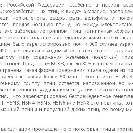
ля Российской Федерации, особенно в период вес
льскохозяйственных птиц к вирусу оказались восприи
еди, норки, еноты, выдры, рыси, дельфины и тюлен
тся, поедая больную птицу, но между млекопита
однако заболевание гриппом птиц нетипичных хозяев 
отенциально опасных для здоровья животных и люде
мире было зарегистрировано почти 900 случаев зара
450- с летальным исходом. «Отказ от клеточного содер
тому типу содержания («зелёная повестка») при
ой птицей. По данным ВОЗЖ, около 80% вспышек гриппа
остранена такая форма содержания, стала одной из п
ривела к гибели более 50 млн. голов птицы. В 2023
огенному гриппу птиц остаётся напряжённой во м
беспокоенность ухудшением ситуации с высокопатог
или, что зарегистрировано беспрецедентное генетич
N1, H5N3, H5N4, H5N5, H5N6 или H5N8 это подтипы, ко
машней птицы и популяций диких птиц, по всему мир
ы вакцинации промышленного поголовья птицы проти