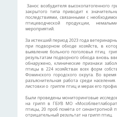
Занос возбудителя высокопатогенного г
закрытого типа приводит к значитель
последствиями, связанными с необходимо
птицеводческой продукции, немалым
мероприятий.
За истекший период 2023 года ветеринар
при подворном обходе хозяйств, в кото
выявление больного поголовья птиц грип
результатам подворного обхода вновь вв
обнаружено, клинические признаки забо
птицы в 224 хозяйствах всех форм собст
Фоминского городского округа. Во врем
разъяснительная работа среди населения
листовки о гриппе птиц и мерах его пр
Были проведены мониторинговые исследов
на грипп в ГБУВ МО «Мособлветлаборато
птицы, 20 проб помёта от синантропной п
отрицательный результат на грипп птиц.