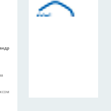
андр
ия
ексом