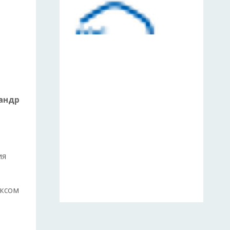
андр
ия
ексом