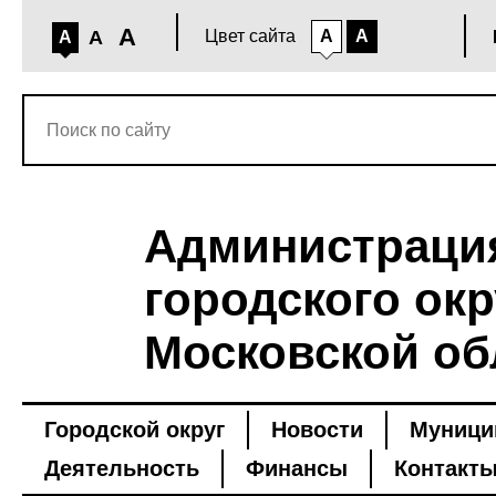
A
A
Цвет сайта
A
A
A
Администраци
городского окр
Московской об
Городской округ
Новости
Муници
Деятельность
Финансы
Контакт