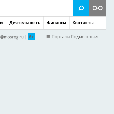
ги
Деятельность
Финансы
Контакты
6+
Порталы Подмосковья
nf@mosreg.ru |