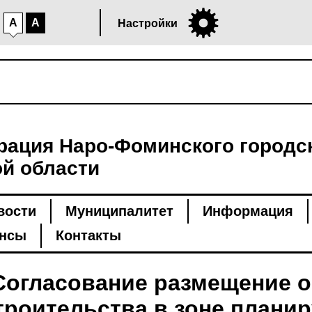
A
A
Настройки
ация Наро-Фоминского городск
й области
вости
Муниципалитет
Информация
нсы
Контакты
Согласование размещение 
троительства в зоне плани