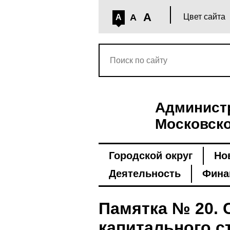
A
A
Цвет сайта
A
Администр
Московско
Городской округ
Но
Деятельность
Фина
Памятка № 20. 
капитального с