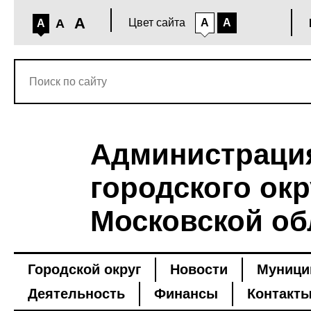
A
A
Цвет сайта
A
A
A
Администраци
городского окр
Московской об
Городской округ
Новости
Муници
Деятельность
Финансы
Контакт