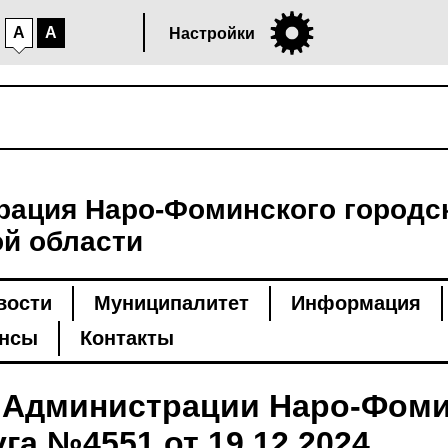
A
A
Настройки
ация Наро-Фоминского городск
й области
вости
Муниципалитет
Информация
нсы
Контакты
 Администрации Наро-Фоми
га №4551 от 19.12.2024