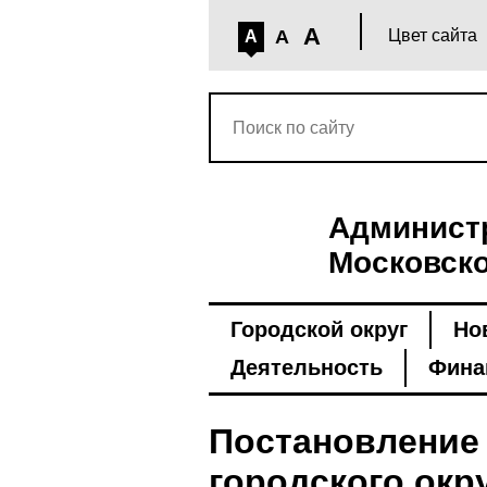
A
A
Цвет сайта
A
Администр
Московско
Городской округ
Но
Деятельность
Фина
Постановление
городского окру