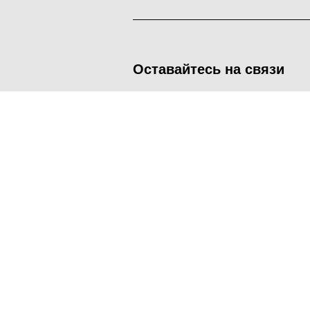
Оставайтесь на связи
<
Во время посещения сайта Администрация Наро-Фоминског
метрических программ.
Подробнее
.
Принять
Manage consent