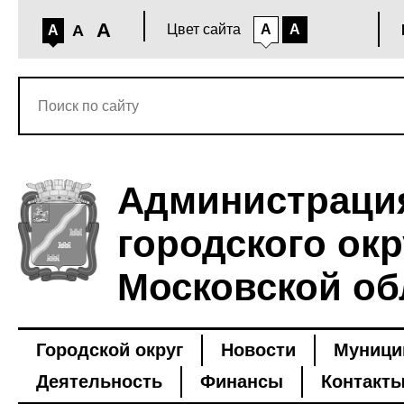
A
A
Цвет сайта
A
A
A
Администраци
городского окр
Московской об
Городской округ
Новости
Муници
Деятельность
Финансы
Контакт