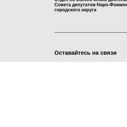
Совета депутатов Наро-Фомин
городского округа
Оставайтесь на связи
<
Во время посещения сайта Администрация Наро-Фоминског
метрических программ.
Подробнее
.