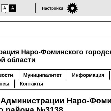
A
A
Настройки
ация Наро-Фоминского городск
й области
вости
Муниципалитет
Информация
нсы
Контакты
 Администрации Наро-Фоми
о района №3138