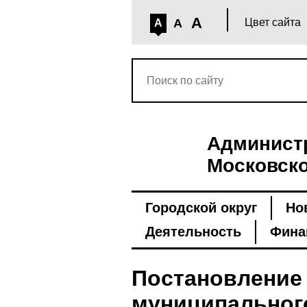
A
A
Цвет сайта
A
Администр
Московско
Городской округ
Но
Деятельность
Фина
Постановление
муниципальног