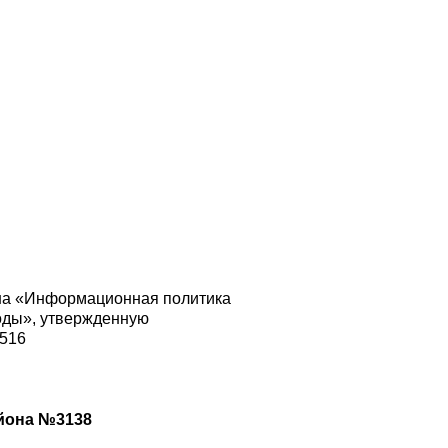
на «Информационная политика
оды», утвержденную
1516
йона №3138