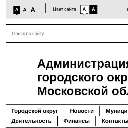
A
A
Цвет сайта
A
A
A
Администраци
городского окр
Московской об
Городской округ
Новости
Муници
Деятельность
Финансы
Контакт