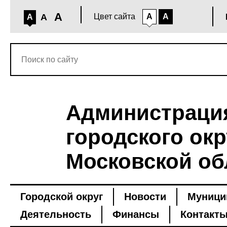
A
A
Цвет сайта
A
A
A
Администраци
городского окр
Московской об
Городской округ
Новости
Муници
Деятельность
Финансы
Контакт