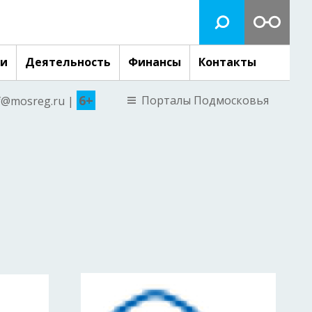
ги
Деятельность
Финансы
Контакты
6+
Порталы Подмосковья
nf@mosreg.ru |