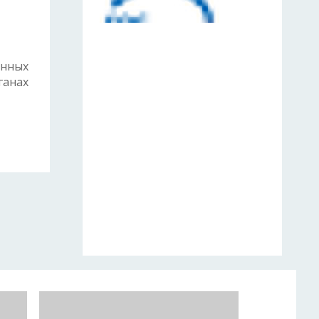
енных
ганах