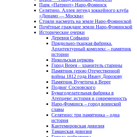
Парк «Патриот» Наро-Фоминск
Селятино. Аллея легенд хоккейного клуба
«Динамо — Москва»
Стояли насмерть на земле Наро-Фоминской
Почётные граждане земли Наро-Фоминской
Исторические очерки
Деревня Софьино
Прядильно-ткацкая фабрика.
Архитектурный комплекс – памятник
истории
Никольская церковь
Город Верея – хранитель старины
Памятник герою Отечественной
войны 1812 года Ивану Дорохову
Памятник Вучетича в Верее
Подвиг Сосновского
Бумагоделательная фабрика в
Атепцеве: история и современность
Наро-Фоминск – город воинской
славы
Селятино: три памятника – одна
история
Кантемировская дивизия
Таманская дивизия
Города-побратимы