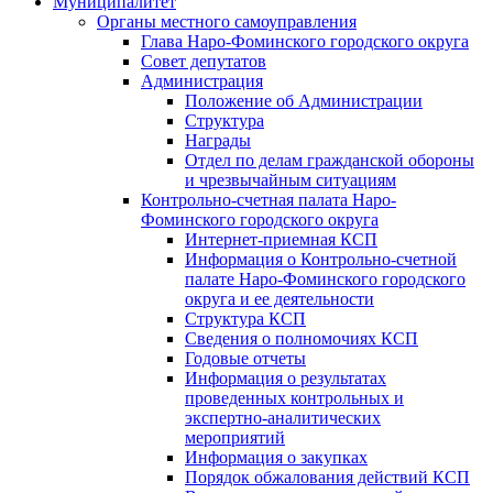
Муниципалитет
Органы местного самоуправления
Глава Наро-Фоминского городского округа
Совет депутатов
Администрация
Положение об Администрации
Структура
Награды
Отдел по делам гражданской обороны
и чрезвычайным ситуациям
Контрольно-счетная палата Наро-
Фоминского городского округа
Интернет-приемная КСП
Информация о Контрольно-счетной
палате Наро-Фоминского городского
округа и ее деятельности
Структура КСП
Сведения о полномочиях КСП
Годовые отчеты
Информация о результатах
проведенных контрольных и
экспертно-аналитических
мероприятий
Информация о закупках
Порядок обжалования действий КСП