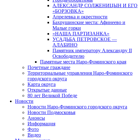
АЛЕКСАНДР СОЛЖЕНИЦЫН И ЕГО
«БОРЗОВКА»
Апрелевка и окрестности
Бахрушинские места: Афинеево и
Малые горки
«НАША ПАРТИЗАНКА»
УСАДЬБА ПЕТРОВСКОЕ —
АЛАБИНО
Памятник императору Александру II
Освободителю
Памятные места Наро-Фоминского края
Почетные граждане
Территориальные управления Наро-Фоминского
городского округа
Карта округа
Открытые данные
80 лет Великой Победе
Новости
Новости Наро-Фоминского городского округа
Новости Подмосковья
Анонсы
Информация
Фото
Видео