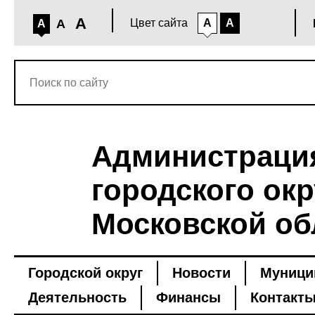
A
A
Цвет сайта
A
A
A
Администраци
городского окр
Московской об
Городской округ
Новости
Муници
Деятельность
Финансы
Контакт