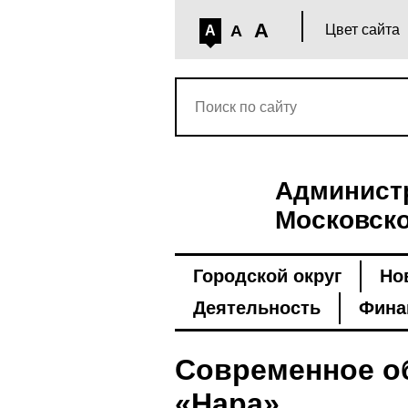
A
A
Цвет сайта
A
Администр
Московско
Городской округ
Но
Деятельность
Фина
Современное об
«Нара»