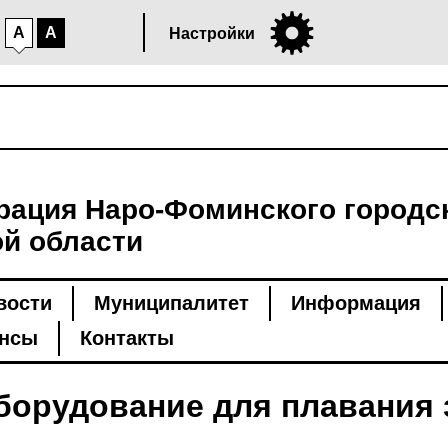
A
A
Настройки
ация Наро-Фоминского городск
й области
вости
Муниципалитет
Информация
нсы
Контакты
орудование для плавания 