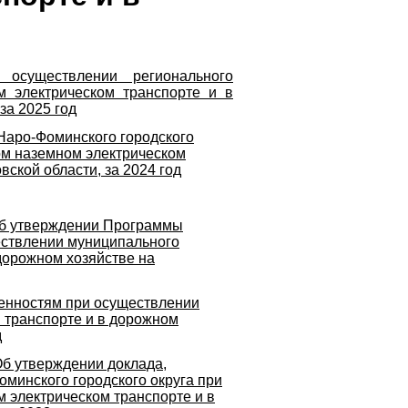
осуществлении регионального
м электрическом транспорте и в
за 2025 год
Наро-Фоминского городского
ом наземном электрическом
ской области, за 2024 год
Об утверждении Программы
ествлении муниципального
дорожном хозяйстве на
енностям при осуществлении
 транспорте и в дорожном
д
Об утверждении доклада,
минского городского округа при
 электрическом транспорте и в