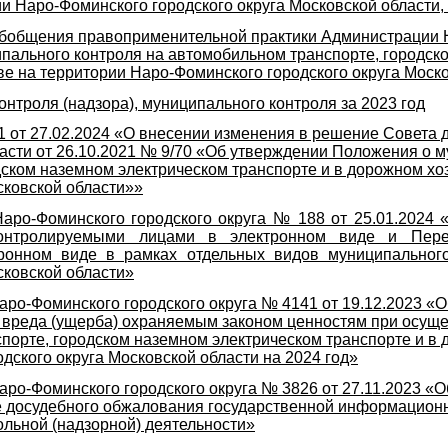
и Наро-Фоминского городского округа Московской области, 
бобщения правоприменительной практики Администрации 
пального контроля на автомобильном транспорте, городск
е на территории Наро-Фоминского городского округа Москов
онтроля (надзора), муниципального контроля за 2023 год
1 от 27.02.2024 «О внесении изменения в решение Совета 
ласти от 26.10.2021 № 9/70 «Об утверждении Положения о 
ском наземном электрическом транспорте и в дорожном хо
сковской области»»
аро-Фоминского городского округа № 188 от 25.01.2024 
контролируемыми лицами в электронном виде и Пере
ронном виде в рамках отдельных видов муниципального
сковской области»
ро-Фоминского городского округа № 4141 от 19.12.2023 
 вреда (ущерба) охраняемым законом ценностям при осущ
порте, городском наземном электрическом транспорте и в 
дского округа Московской области на 2024 год»
ро-Фоминского городского округа № 3826 от 27.11.2023 «
е досудебного обжалования государственной информацион
льной (надзорной) деятельности»