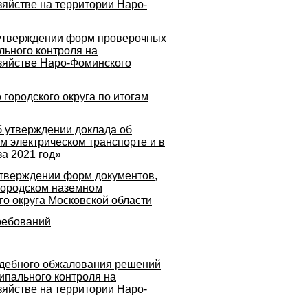
зяйстве на территории Наро-
 утверждении форм проверочных
льного контроля на
озяйстве Наро-Фоминского
городского округа по итогам
б утверждении доклада об
 электрическом транспорте и в
а 2021 год»
утверждении форм документов,
городском наземном
го округа Московской области
ребований
удебного обжалования решений
ипального контроля на
зяйстве на территории Наро-