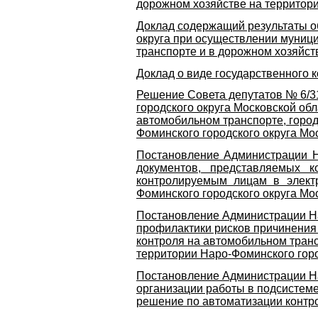
дорожном хозяйстве на территори
Доклад содержащий результаты о
округа при осуществлении муници
транспорте и в дорожном хозяйств
Доклад о виде государственного к
Решение Совета депутатов № 6/3
городского округа Московской об
автомобильном транспорте, город
Фоминского городского округа Мо
Постановление Администрации Н
документов, представляемых 
контролируемым лицам в элект
Фоминского городского округа Мо
Постановление Администрации На
профилактики рисков причинения
контроля на автомобильном транс
территории Наро-Фоминского горо
Постановление Администрации На
организации работы в подсистем
решение по автоматизации контро