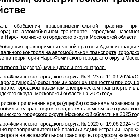
йстве
аты обобщения правоприменительной практики при 
дзора) на автомобильном транспорте, городском наземно
и Наро-Фоминского городского округа Московской области, 
бобщения правоприменительной практики Администрации 
пального контроля на автомобильном транспорте, городск
е на территории Наро-Фоминского городского округа Москов
контроля (надзора), муниципального контроля
ро-Фоминского городского округа № 3123 от 11.09.2024 «
 вреда (ущерба) охраняемым законом ценностям при осущ
порте, городском наземном электрическом транспорте и в 
дского округа Московской области на 2025 год»
рисков причинения вреда (ущерба) охраняемым законом ц
мобильном транспорте, городском наземном электрическом
минского городского округа Московской области на 2025 го
о-Фоминского городского округа № 1920 от 19.06.2024 » 
ия правоприменительной практики Администрации Наро-Фо
нтроля на автомобильном транспорте, городском наземном