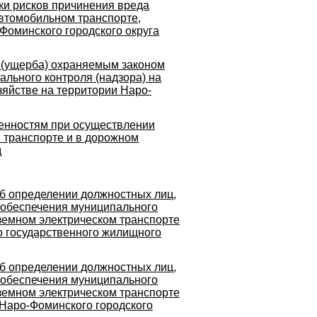
и рисков причинения вреда
втомобильном транспорте,
Фоминского городского округа
 (ущерба) охраняемым законом
льного контроля (надзора) на
зяйстве на территории Наро-
енностям при осуществлении
 транспорте и в дорожном
д
Об определении должностных лиц,
 обеспечения муниципального
земном электрическом транспорте
о государственного жилищного
Об определении должностных лиц,
 обеспечения муниципального
земном электрическом транспорте
 Наро-Фоминского городского