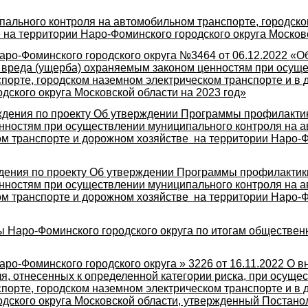
пального контроля на автомобильном транспорте, городск
 на территории Наро-Фоминского городского округа Московс
ро-Фоминского городского округа №3464 от 06.12.2022 «
 вреда (ущерба) охраняемым законом ценностям при осущ
порте, городском наземном электрическом транспорте и в 
дского округа Московской области на 2023 год»
дения по проекту Об утверждении Программы профилактик
нностям при осуществлении муниципального контроля на а
м транспорте и дорожном хозяйстве на территории Наро-Ф
дения по проекту Об утверждении Программы профилактик
нностям при осуществлении муниципального контроля на а
м транспорте и дорожном хозяйстве на территории Наро-Ф
 Наро-Фоминского городского округа по итогам обществен
о-Фоминского городского округа » 3226 от 16.11.2022 О 
я, отнесенных к определенной категории риска, при осуще
порте, городском наземном электрическом транспорте и в 
одского округа Московской области, утвержденный Постан