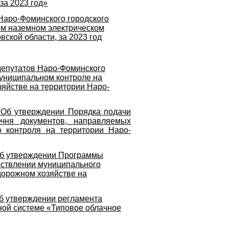
за 2023 год»
Наро-Фоминского городского
ом наземном электрическом
ской области, за 2023 год
депутатов Наро-Фоминского
муниципальном контроле на
зяйстве на территории Наро-
«Об утверждении Порядка подачи
чня документов, направляемых
 контроля на территории Наро-
«Об утверждении Программы
ествлении муниципального
дорожном хозяйстве на
Об утверждении регламента
ной системе «Типовое облачное