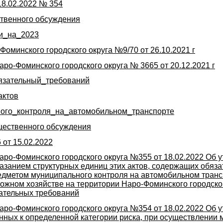
18.02.2022 № 354
твенного обсуждения
и_на_2023
оминского городского округа №9/70 от 26.10.2021 г
о-Фоминского городского округа № 3665 от 20.12.2021 г
язательный_требований
актов
ого_контроля_на_автомобильном_транспорте
ественного обсуждения
 от 15.02.2022
ро-Фоминского городского округа №355 от 18.02.2022 Об 
азанием структурных единиц этих актов, содержащих обяза
едметом муниципального контроля на автомобильном транс
рожном хозяйстве на территории Наро-Фоминского городског
ательных требований
ро-Фоминского городского округа №354 от 18.02.2022 Об 
нных к определенной категории риска, при осуществлении 