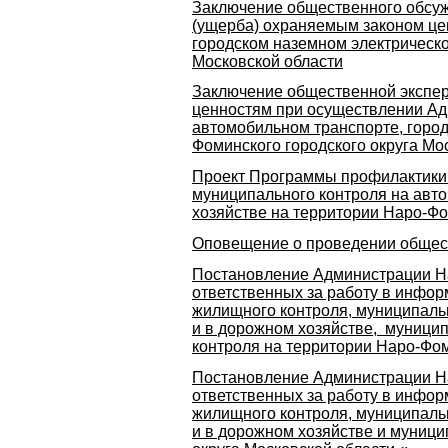
Заключение общественного обсуж
(ущерба) охраняемым законом це
городском наземном электрическо
Московской области
Заключение общественной экспер
ценностям при осуществлении Адм
автомобильном транспорте, город
Фоминского городского округа Мос
Проект Программы профилактики 
муниципального контроля на авто
хозяйстве на территории Наро-Фо
Оповещение о проведении общес
Постановление Администрации На
ответственных за работу в инфо
жилищного контроля, муниципаль
и в дорожном хозяйстве, муницип
контроля на территории Наро-Фом
Постановление Администрации На
ответственных за работу в инфо
жилищного контроля, муниципаль
и в дорожном хозяйстве и муници