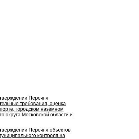
утверждении Перечня
тельные требования, оценка
порте, городском наземном
о округа Московской области и
утверждении Перечня объектов
муниципального контроля на