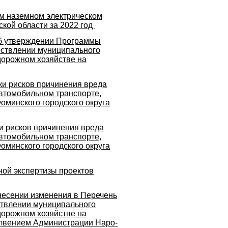
ом наземном электрическом
кой области за 2022 год
Об утверждении Программы
ествлении муниципального
дорожном хозяйстве на
и рисков причинения вреда
втомобильном транспорте,
оминского городского округа
и рисков причинения вреда
втомобильном транспорте,
оминского городского округа
ной экспертизы проектов
внесении изменения в Перечень
ствлении муниципального
дорожном хозяйстве на
олвением Администрации Наро-