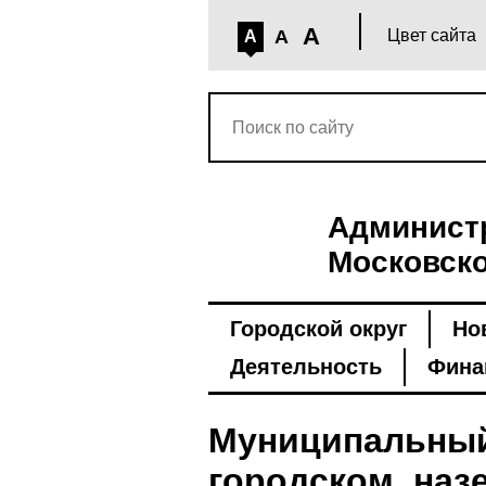
A
A
Цвет сайта
A
Администр
Московско
Городской округ
Но
Деятельность
Фина
Муниципальный
городском, наз