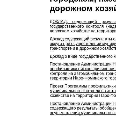
дорожном хозя
ДОКЛАД, содержащий результ
государственного контроля (на
дорожном хозяйстве на территори
Доклад содержащий результаты о
округа при осуществлении муници
транспорте и в дорожном хозяйств
Доклад о виде государственного 
Постановление Администрации На
профилактики рисков причинения
контроля на автомобильном транс
территории Наро-Фоминского горо
Проект Программы профилактики 
муниципального контроля на авто
хозяйстве на территории Наро-Фо
Постановление Администрации Нар
содержащего результаты обобщен
осуществлении муниципального ко