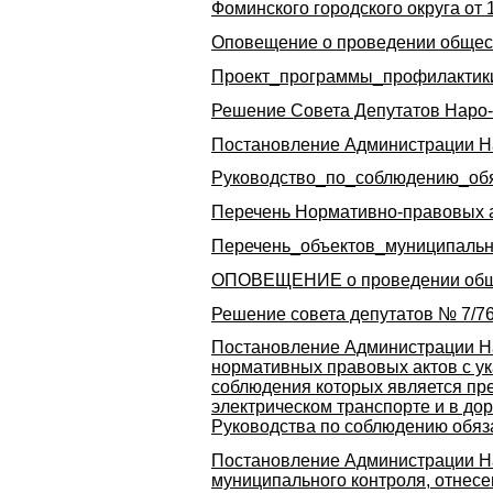
Фоминского городского округа от 
Оповещение о проведении общес
Проект_программы_профилактик
Решение Совета Депутатов Наро-Ф
Постановление Администрации Нар
Руководство_по_соблюдению_об
Перечень Нормативно-правовых 
Перечень_объектов_муниципальн
ОПОВЕЩЕНИЕ о проведении общ
Решение совета депутатов № 7/76
Постановление Администрации На
нормативных правовых актов с ук
соблюдения которых является пр
электрическом транспорте и в до
Руководства по соблюдению обяз
Постановление Администрации На
муниципального контроля, отнесе