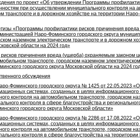
дения по проект «Об утверждении Программы профилактик
нностям при осуществлении муниципального контроля на а
м транспорте и в дорожном хозяйстве на территории Наро-
тизы «Программы профилактики рисков причинения вреда
инистрацией Наро-Фоминского городского округа муниципа
ском наземном электрическом транспорте и в дорожном хо
ковской области на 2024 год»
рисков причинения вреда (ущерба) охраняемым законом ц
мобильном транспорте, городском наземном электрическом
минского городского округа Московской области на 2024 го
твенного обсуждения
ро-Фоминского городского округа № 1425 от 22.05.2023 «
рмационных системах, созданных в целях информационного
ного контроля на автомобильном транспорте, городском на
ального контроля в сфере благоустройства и региональног
инского городского округа Московской области»
ро-Фоминского городского округа № 2286 от 17.08.2022 «
рмационных системах, созданных в целях информационного
ного контроля на автомобильном транспорте, городском на
пального контроля в сфере благоустройства на территории