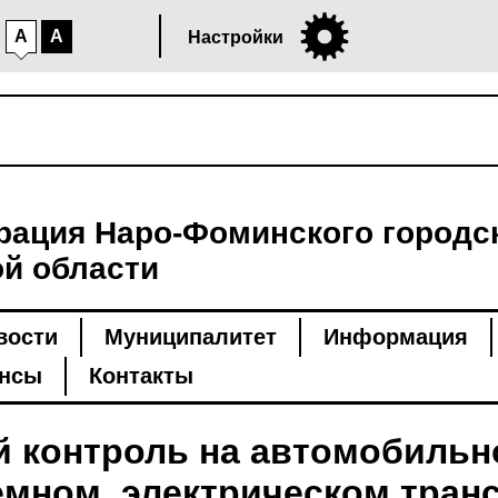
A
A
Настройки
ация Наро-Фоминского городск
й области
вости
Муниципалитет
Информация
нсы
Контакты
 контроль на автомобильно
емном, электрическом транс