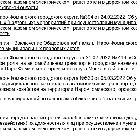
ском наземном электрическом транспорте и в дорожном хо
сковской области
ро-Фоминского городского округа №394 от 24.02.2022 Об
ных (надзорных) мероприятий при осуществлении муниципа
дском наземном электрическом транспорте и в дорожном х
асти
ения + Заключение Общественной палаты Наро-Фоминского 
ов муниципальных правовых актов
ро-Фоминского городского округа от 25.02.2022 № 419 «О
онтроля на автомобильном транспорте, городском наземном
и Наро-Фоминского городского округа Московской области з
ро-Фоминского городского округа №530 от 05.03.2022 Об 
 муниципального контроля на автомобильном транспорте, 
рожном хозяйстве на территории Наро-Фоминского городско
консультирований по вопросам соблюдения обязательных т
ии порядка рассмотрения жалоб в рамках механизма дос
бездействия) их должностных лиц при осуществлении муниц
ском наземном электрическом транспорте и в дорожном хо