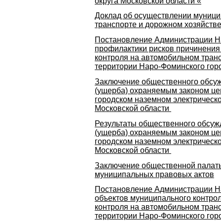
округа Московской области «
Доклад об осуществлении муници
транспорте и дорожном хозяйстве
Постановление Администрации На
профилактики рисков причинения
контроля на автомобильном транс
территории Наро-Фоминского горо
Заключение общественного обсуж
(ущерба) охраняемым законом це
городском наземном электрическо
Московской области
Результаты общественного обсуж
(ущерба) охраняемым законом це
городском наземном электрическо
Московской области
Заключение общественной палаты
муниципальных правовых актов
Постановление Администрации Нар
объектов муниципального контрол
контроля на автомобильном транс
территории Наро-Фоминского гор