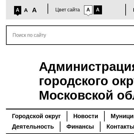
A
A
Цвет сайта
A
A
A
Администраци
городского окр
Московской об
Городской округ
Новости
Муници
Деятельность
Финансы
Контакт