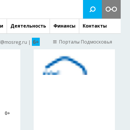
ги
Деятельность
Финансы
Контакты
6+
Порталы Подмосковья
nf@mosreg.ru |
0+