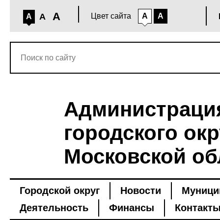
A
A
Цвет сайта
A
A
A
Администраци
городского окр
Московской об
Городской округ
Новости
Муници
Деятельность
Финансы
Контакт