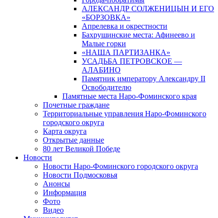
АЛЕКСАНДР СОЛЖЕНИЦЫН И ЕГО
«БОРЗОВКА»
Апрелевка и окрестности
Бахрушинские места: Афинеево и
Малые горки
«НАША ПАРТИЗАНКА»
УСАДЬБА ПЕТРОВСКОЕ —
АЛАБИНО
Памятник императору Александру II
Освободителю
Памятные места Наро-Фоминского края
Почетные граждане
Территориальные управления Наро-Фоминского
городского округа
Карта округа
Открытые данные
80 лет Великой Победе
Новости
Новости Наро-Фоминского городского округа
Новости Подмосковья
Анонсы
Информация
Фото
Видео