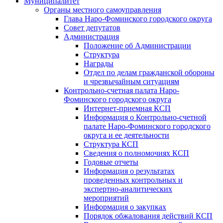
Муниципалитет
Органы местного самоуправления
Глава Наро-Фоминского городского округа
Совет депутатов
Администрация
Положение об Администрации
Структура
Награды
Отдел по делам гражданской обороны
и чрезвычайным ситуациям
Контрольно-счетная палата Наро-
Фоминского городского округа
Интернет-приемная КСП
Информация о Контрольно-счетной
палате Наро-Фоминского городского
округа и ее деятельности
Структура КСП
Сведения о полномочиях КСП
Годовые отчеты
Информация о результатах
проведенных контрольных и
экспертно-аналитических
мероприятий
Информация о закупках
Порядок обжалования действий КСП