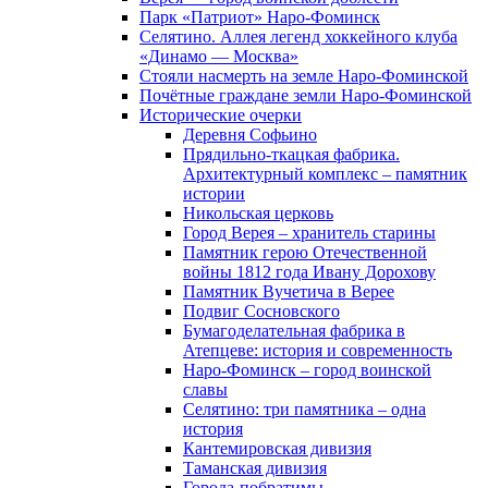
Парк «Патриот» Наро-Фоминск
Селятино. Аллея легенд хоккейного клуба
«Динамо — Москва»
Стояли насмерть на земле Наро-Фоминской
Почётные граждане земли Наро-Фоминской
Исторические очерки
Деревня Софьино
Прядильно-ткацкая фабрика.
Архитектурный комплекс – памятник
истории
Никольская церковь
Город Верея – хранитель старины
Памятник герою Отечественной
войны 1812 года Ивану Дорохову
Памятник Вучетича в Верее
Подвиг Сосновского
Бумагоделательная фабрика в
Атепцеве: история и современность
Наро-Фоминск – город воинской
славы
Селятино: три памятника – одна
история
Кантемировская дивизия
Таманская дивизия
Города-побратимы