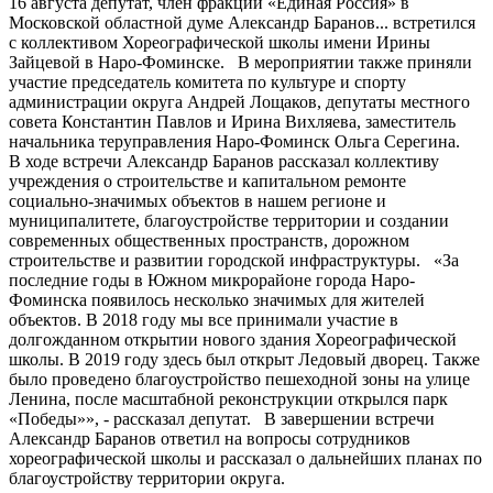
16 августа депутат, член фракции «Единая Россия» в
Московской областной думе Александр Баранов
...
встретился
с коллективом Хореографической школы имени Ирины
Зайцевой в Наро-Фоминске. В мероприятии также приняли
участие председатель комитета по культуре и спорту
администрации округа Андрей Лощаков, депутаты местного
совета Константин Павлов и Ирина Вихляева, заместитель
начальника теруправления Наро-Фоминск Ольга Серегина.
В ходе встречи Александр Баранов рассказал коллективу
учреждения о строительстве и капитальном ремонте
социально-значимых объектов в нашем регионе и
муниципалитете, благоустройстве территории и создании
современных общественных пространств, дорожном
строительстве и развитии городской инфраструктуры. «За
последние годы в Южном микрорайоне города Наро-
Фоминска появилось несколько значимых для жителей
объектов. В 2018 году мы все принимали участие в
долгожданном открытии нового здания Хореографической
школы. В 2019 году здесь был открыт Ледовый дворец. Также
было проведено благоустройство пешеходной зоны на улице
Ленина, после масштабной реконструкции открылся парк
«Победы»», - рассказал депутат. В завершении встречи
Александр Баранов ответил на вопросы сотрудников
хореографической школы и рассказал о дальнейших планах по
благоустройству территории округа.