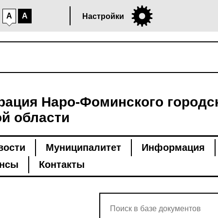
A
A
Настройки
ация Наро-Фоминского городск
й области
вости
Муниципалитет
Информация
нсы
Контакты