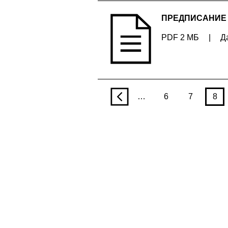
ПРЕДПИСАНИЕ №
PDF 2 МБ
|
Д
p
…
6
7
8