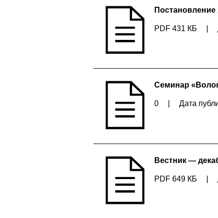
Постановление 
PDF 431 КБ
|
Семинар «Волон
0
|
Дата публи
Вестник — дека
PDF 649 КБ
|