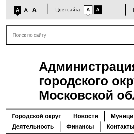
A
A
Цвет сайта
A
A
A
Администраци
городского окр
Московской об
Городской округ
Новости
Муници
Деятельность
Финансы
Контакт