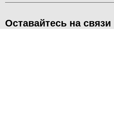
Оставайтесь на связи
<
Во время посещения сайт
Фоминского городского ок
что мы обрабатываем ваш