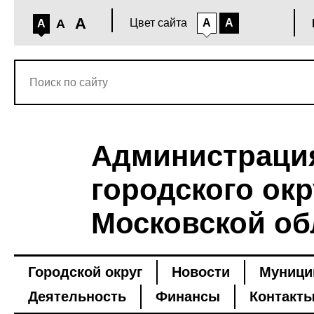
A
A
Цвет сайта
A
A
A
Администраци
городского окр
Московской об
Городской округ
Новости
Муници
Деятельность
Финансы
Контакт