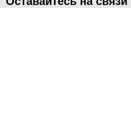
Оставайтесь на связи
<
Во время посещения сайт
Фоминского городского ок
что мы обрабатываем ваш
использованием метричес