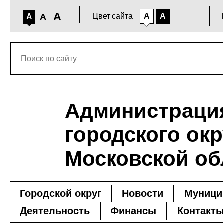
A
A
Цвет сайта
A
A
A
Администраци
городского окр
Московской об
Городской округ
Новости
Муници
Деятельность
Финансы
Контакт