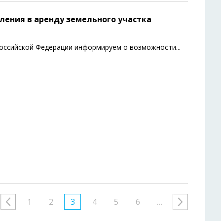
ения в аренду земельного участка
 Российской Федерации информируем о возможности
...
1
2
3
4
5
6
…