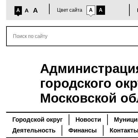
A
A
Цвет сайта
A
A
A
Администраци
городского окр
Московской об
Городской округ
Новости
Муници
Деятельность
Финансы
Контакт