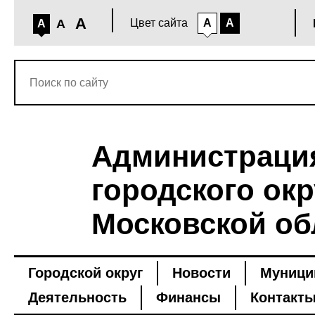
A
A
Цвет сайта
A
A
A
Администраци
городского окр
Московской об
Городской округ
Новости
Муници
Деятельность
Финансы
Контакт