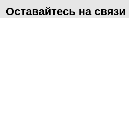
Оставайтесь на связи
<
Во время посещения сайт
Фоминского городского ок
что мы обрабатываем ваш
использованием метричес