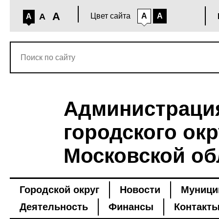
A
A
Цвет сайта
A
A
A
Администраци
городского окр
Московской об
Городской округ
Новости
Муници
Деятельность
Финансы
Контакт