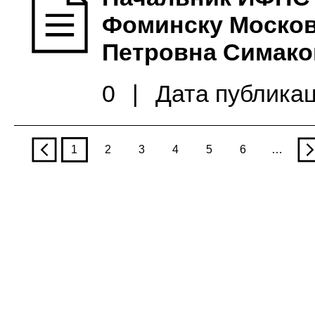
Фоминску Москов
Петровна Симако
0
|
Дата публикац
p
1
2
3
4
5
6
…
n