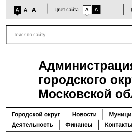
A
A
Цвет сайта
A
A
A
Администраци
городского окр
Московской об
Городской округ
Новости
Муници
Деятельность
Финансы
Контакт