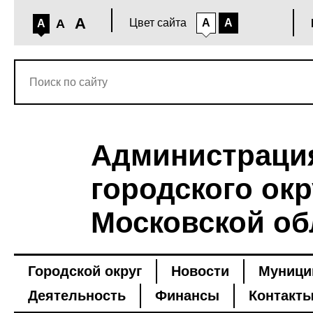
A
A
Цвет сайта
A
A
A
Администраци
городского окр
Московской об
Городской округ
Новости
Муници
Деятельность
Финансы
Контакт