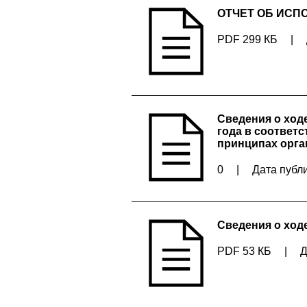
ОТЧЕТ ОБ ИСП
PDF 299 КБ
|
Сведения о ход
года в соответст
принципах орга
0
|
Дата публи
Сведения о ход
PDF 53 КБ
|
Д