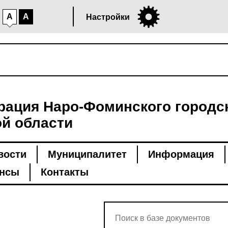
A
A
Настройки
ация Наро-Фоминского городск
й области
вости
Муниципалитет
Информация
нсы
Контакты