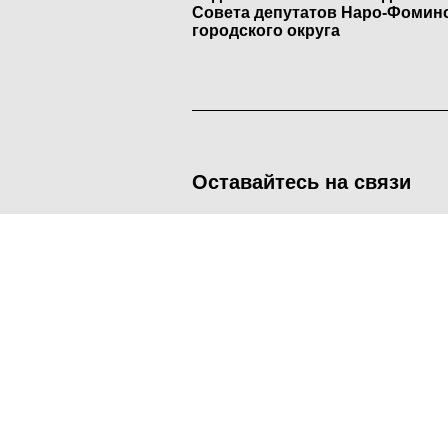
Совета депутатов Наро-Фомин
городского округа
Оставайтесь на связи
<
Во время посещения сайта Администрация Наро-Фоминског
метрических программ.
Подробнее
.