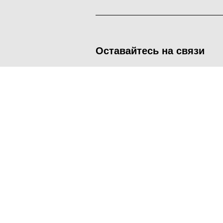
Оставайтесь на связи
<
Во время посещения сайта Администрация Наро-Фоминског
метрических программ.
Подробнее
.
Принять
Manage consent