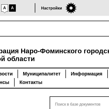
A
A
Настройки
ация Наро-Фоминского городск
й области
вости
Муниципалитет
Информация
нсы
Контакты