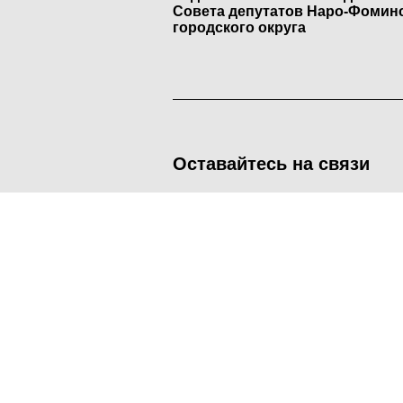
Совета депутатов Наро-Фомин
городского округа
Оставайтесь на связи
<
Во время посещения сайта Администрация Наро-Фоминског
метрических программ.
Подробнее
.