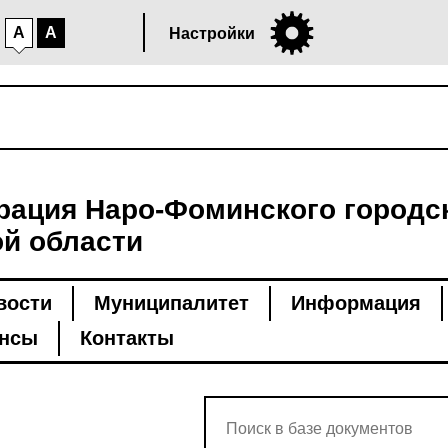
A
A
Настройки
ация Наро-Фоминского городск
й области
вости
Муниципалитет
Информация
нсы
Контакты