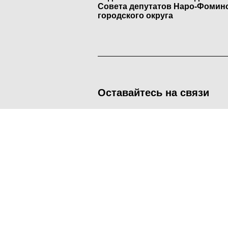
Совета депутатов Наро-Фомин
городского округа
Оставайтесь на связи
<
Во время посещения сайта Администрация Наро-Фоминског
метрических программ.
Подробнее
.