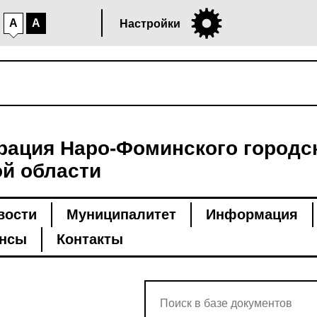
A
A
Настройки
ация Наро-Фоминского городск
й области
вости
Муниципалитет
Информация
нсы
Контакты