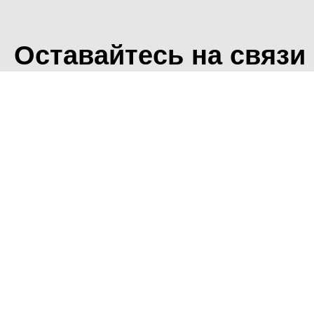
Оставайтесь на связи
<
Во время посещения сайт
Фоминского городского ок
что мы обрабатываем ваш