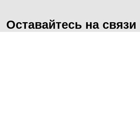
Оставайтесь на связи
<
Во время посещения сайт
Фоминского городского ок
что мы обрабатываем ваш