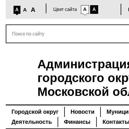
A
A
Цвет сайта
A
A
A
Администраци
городского окр
Московской об
Городской округ
Новости
Муници
Деятельность
Финансы
Контакт