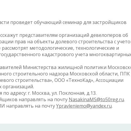
ласти проведет обучающий семинар для застройщиков
сскажут представителям организаций девелоперов об
рации прав на объекты долевого строительства с учет
 рассмотрят методологические, технологические и
государственного кадастрового учета многоквартирны
ставителей Министерства жилищной политики Московск
нного строительного надзора Московской области, ППК
левого строительства», ООО «ТехноКад», Ассоциации
х организаций.
о адресу: г. Москва, ул. Поклонная, д.13.
йщиков направлять на почту
NasakinaMS@to50reg.ru
.
И направлять на почту
Ypravleniemo@yandex.ru
.