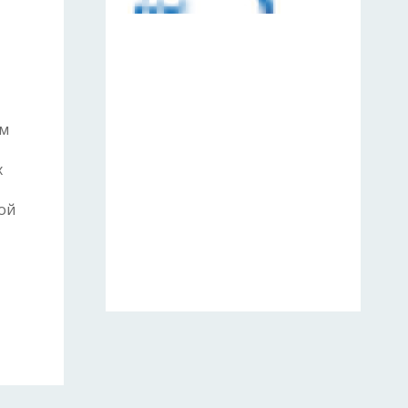
ом
х
ой