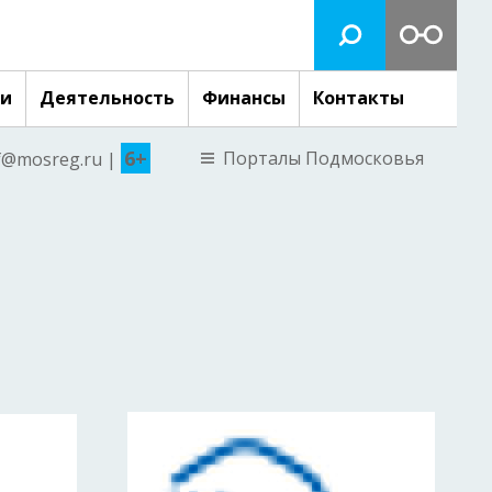
ги
Деятельность
Финансы
Контакты
6+
Порталы Подмосковья
nf@mosreg.ru |