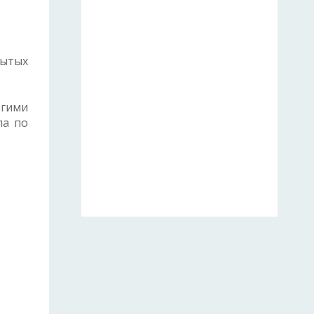
рытых
огими
ла по