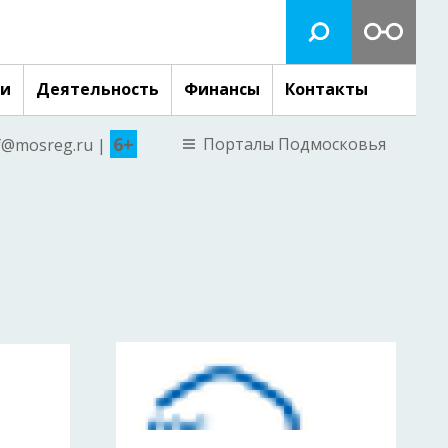
ги
Деятельность
Финансы
Контакты
6+
Порталы Подмосковья
nf@mosreg.ru |