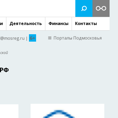
ги
Деятельность
Финансы
Контакты
6+
Порталы Подмосковья
nf@mosreg.ru |
вской
 РФ