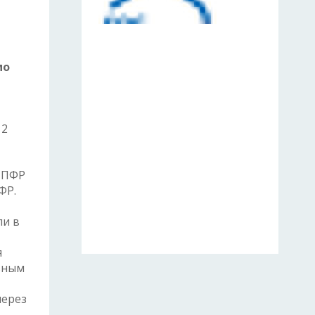
мо
 2
 ПФР
ФР.
ли в
я
ьным
через