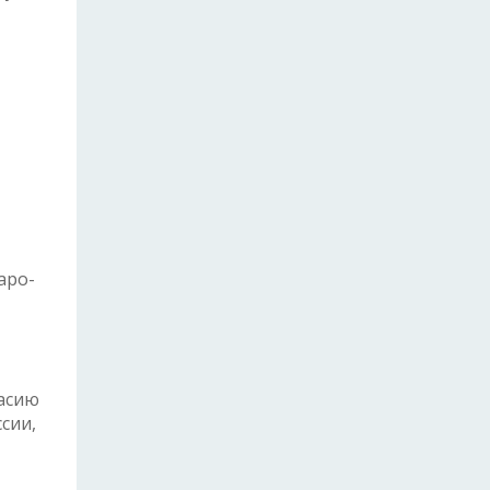
аро-
ласию
сии,