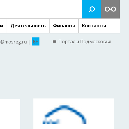
ги
Деятельность
Финансы
Контакты
6+
Порталы Подмосковья
nf@mosreg.ru |