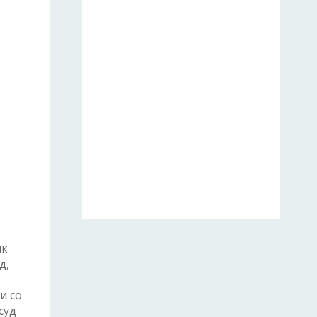
ик
д,
и со
суд