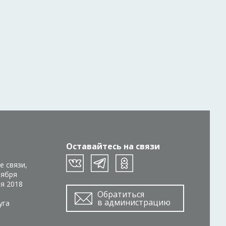
Оставайтесь на связи
е связи,
тября
ря 2018
Обратиться
в администрацию
уга