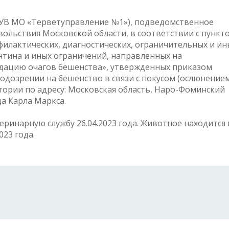
БУВ МО «Терветуправление №1»), подведомственное
вольствия Московской области, в соответствии с пункт
илактических, диагностических, ограничительных и ин
нтина и иных ограничений, направленных на
дацию очагов бешенства», утвержденных приказом
 подозрении на бешенство в связи с покусом (ослюнение
итории по адресу: Московская область, Наро-Фоминский
ца Карла Маркса.
еринарную службу 26.04.2023 года. Животное находится
023 года.