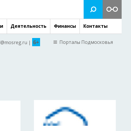
ги
Деятельность
Финансы
Контакты
6+
Порталы Подмосковья
nf@mosreg.ru |