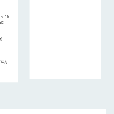
ом 16
ых
м)
 под