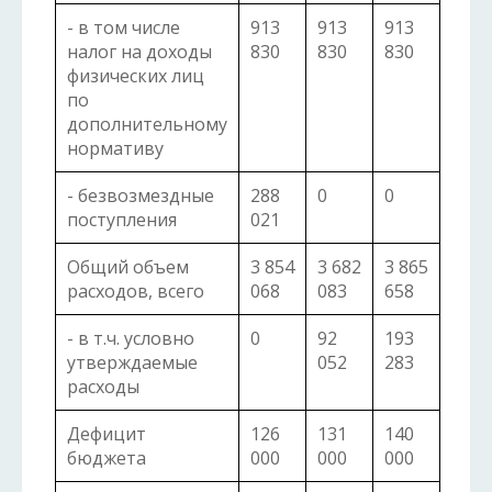
- в том числе
913
913
913
налог на доходы
830
830
830
физических лиц
по
дополнительному
нормативу
- безвозмездные
288
0
0
поступления
021
Общий объем
3 854
3 682
3 865
расходов, всего
068
083
658
- в т.ч. условно
0
92
193
утверждаемые
052
283
расходы
Дефицит
126
131
140
бюджета
000
000
000