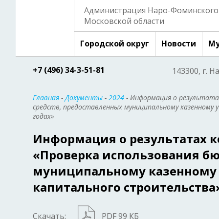
Администрация Наро-Фоминского 
Московской области
Городской округ
Новости
Му
+7 (496) 34-3-51-81
143300, г. Н
Главная
-
Документы
-
2024
- Информация о результат
средств, предоставленных муниципальному казенному 
годах»
Информация о результатах 
«Проверка использования бю
муниципальному казенному
капитального строительства»
Скачать:
PDF 99 КБ