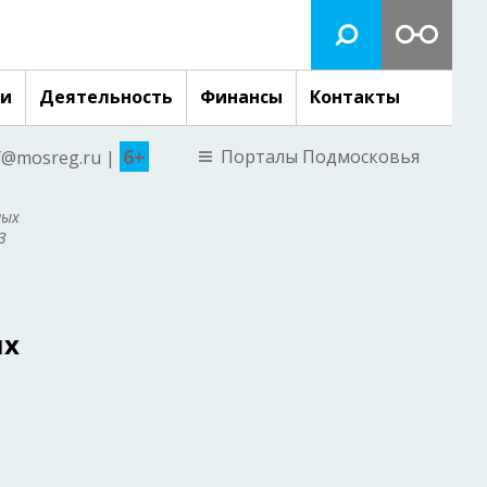
ги
Деятельность
Финансы
Контакты
6+
Порталы Подмосковья
nf@mosreg.ru |
ных
3
ых