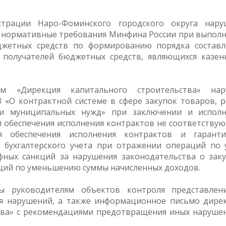
страции Наро-Фоминского городского округа нар
 нормативные требования Минфина России при выпол
джетных средств по формированию порядка составл
 получателей бюджетных средств, являющихся казе
м «Дирекция капитального строительства» нар
 «О контрактной системе в сфере закупок товаров, р
х и муниципальных нужд» при заключении и испол
 обеспечения исполнения контрактов не соответству
ия обеспечения исполнения контрактов и гарант
 бухгалтерского учета при отражении операций по 
ных санкций за нарушения законодательства о заку
аций по уменьшению суммы начисленных доходов.
ны руководителям объектов контроля представлен
я нарушений, а также информационное письмо дире
тва» с рекомендациями предотвращения иных наруше