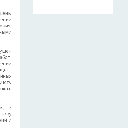
ушены
нении
ения,
нными
ушен
абот,
нении
ющего
ийных
учету
пках,
ия, в
ктору
ний и