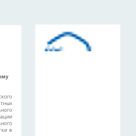
ому
ского
етных
ного
рации
ьного
тки в