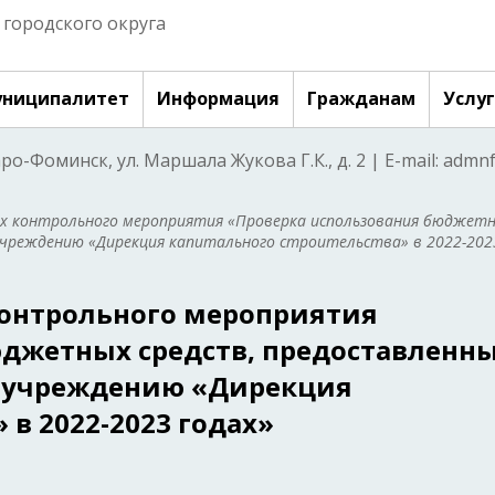
городского округа
ниципалитет
Информация
Гражданам
Услу
аро-Фоминск, ул. Маршала Жукова Г.К., д. 2 | E-mail: adm
ах контрольного мероприятия «Проверка использования бюджет
учреждению «Дирекция капитального строительства» в 2022-202
контрольного мероприятия
джетных средств, предоставленн
 учреждению «Дирекция
 в 2022-2023 годах»