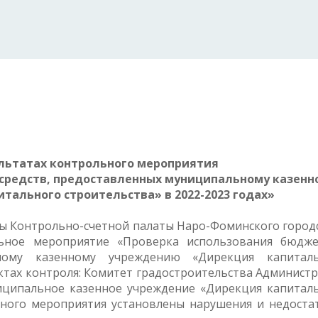
ультатах контрольного мероприятия
средств, предоставленных муниципальному казенн
ального строительства» в 2022-2023 годах»
оты Контрольно-счетной палаты Наро-Фоминского город
льное мероприятие «Проверка использования бюдж
ьному казенному учреждению «Дирекция капиталь
ектах контроля: Комитет градостроительства Админист
иципальное казенное учреждение «Дирекция капитал
ьного мероприятия установлены нарушения и недоста