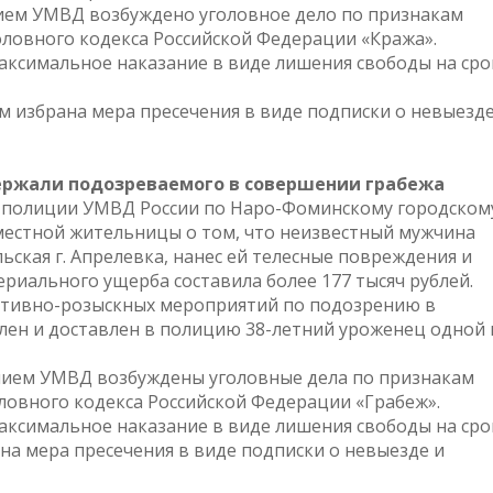
ием УМВД возбуждено уголовное дело по признакам
головного кодекса Российской Федерации «Кража».
аксимальное наказание в виде лишения свободы на сро
 избрана мера пресечения в виде подписки о невыезде
держали подозреваемого в совершении грабежа
я полиции УМВД России по Наро-Фоминскому городском
 местной жительницы о том, что неизвестный мужчина
ьская г. Апрелевка, нанес ей телесные повреждения и
ериального ущерба составила более 177 тысяч рублей.
ативно-розыскных мероприятий по подозрению в
лен и доставлен в полицию 38-летний уроженец одной 
ием УМВД возбуждены уголовные дела по признакам
оловного кодекса Российской Федерации «Грабеж».
аксимальное наказание в виде лишения свободы на сро
на мера пресечения в виде подписки о невыезде и