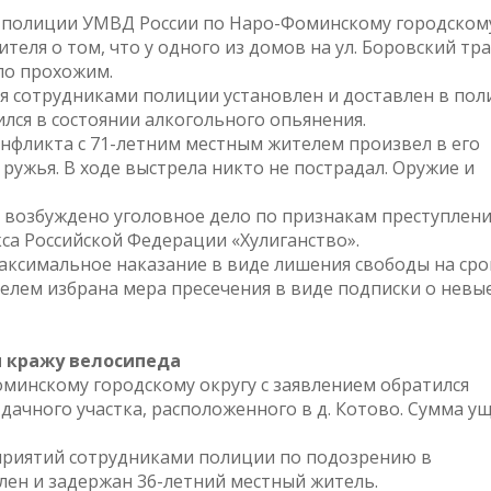
я полиции УМВД России по Наро-Фоминскому городском
еля о том, что у одного из домов на ул. Боровский трак
по прохожим.
ия сотрудниками полиции установлен и доставлен в по
лся в состоянии алкогольного опьянения.
нфликта с 71-летним местным жителем произвел в его
ружья. В ходе выстрела никто не пострадал. Оружие и
возбуждено уголовное дело по признакам преступлени
кса Российской Федерации «Хулиганство».
аксимальное наказание в виде лишения свободы на сро
елем избрана мера пресечения в виде подписки о невы
 кражу велосипеда
минскому городскому округу с заявлением обратился
дачного участка, расположенного в д. Котово. Сумма у
приятий сотрудниками полиции по подозрению в
лен и задержан 36-летний местный житель.