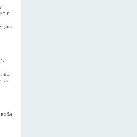
у
т г.
лицию
я,
к до
езде
щерба