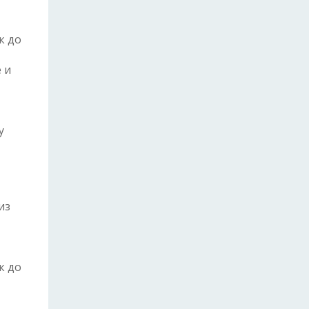
к до
 и
у
из
к до