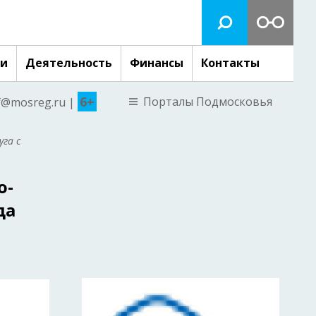
ги
Деятельность
Финансы
Контакты
6+
Порталы Подмосковья
nf@mosreg.ru |
га c
о-
да