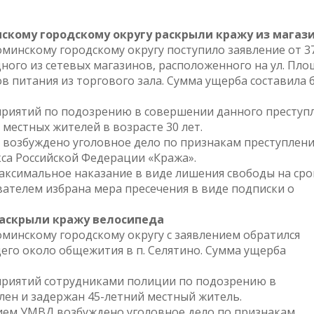
скому городскому округу раскрыли кражу из магаз
минскому городскому округу поступило заявление от 3
дного из сетевых магазинов, расположенного на ул. Пл
в питания из торгового зала. Сумма ущерба составила 
приятий по подозрению в совершении данного преступ
местных жителей в возрасте 30 лет.
возбуждено уголовное дело по признакам преступлени
кса Российской Федерации «Кража».
аксимальное наказание в виде лишения свободы на сро
ателем избрана мера пресечения в виде подписки о
аскрыли кражу велосипеда
минскому городскому округу с заявлением обратился
его около общежития в п. Селятино. Сумма ущерба
приятий сотрудниками полиции по подозрению в
лен и задержан 45-летний местный житель.
ием УМВД возбуждено уголовное дело по признакам