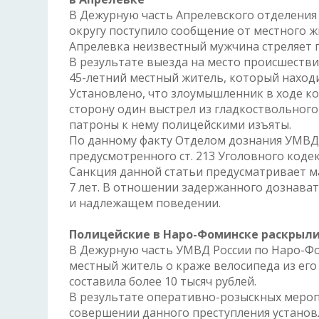
В Дежурную часть Апрелевского отделени
округу поступило сообщение от местного жит
Апрелевка неизвестный мужчина стреляет 
В результате выезда на место происшеств
45-летний местный житель, который находи
Установлено, что злоумышленник в ходе ко
сторону один выстрел из гладкоствольного 
патроны к нему полицейскими изъяты.
По данному факту Отделом дознания УМВД 
предусмотренного ст. 213 Уголовного коде
Санкция данной статьи предусматривает м
7 лет. В отношении задержанного дознават
и надлежащем поведении.
Полицейские в Наро-Фоминске раскрыли
В Дежурную часть УМВД России по Наро-Фо
местный житель о краже велосипеда из его 
составила более 10 тысяч рублей.
В результате оперативно-розыскных меро
совершении данного преступления установ