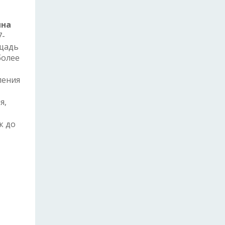
ина
7-
ощадь
более
ления
я,
к до