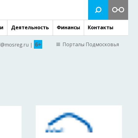
ги
Деятельность
Финансы
Контакты
6+
Порталы Подмосковья
nf@mosreg.ru |